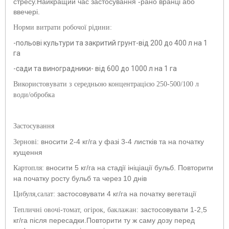
стресу.Найкращий час застосування -рано вранці або
ввечері.
Норми витрати робочої рідини:
-польові культури та закритий грунт-від 200 до 400 л на 1
га
-сади та виноградники- від 600 до 1000 л на 1 га
Використовувати з середньою концентрацією 250-500/100 л
води/обробка
Застосування
вносити 2-4 кг/га у фазі 3-4 листків та на початку
Зернові:
кущення
вносити 5 кг/га на стадії ініціації бульб. Повторити
Картопля:
на початку росту бульб та через 10 днів
застосовувати 4 кг/га на початку вегетації
Цибуля,салат:
застосовувати 1-2,5
Тепличні овочі-томат, огірок, баклажан:
кг/га після пересадки.Повторити ту ж саму дозу перед