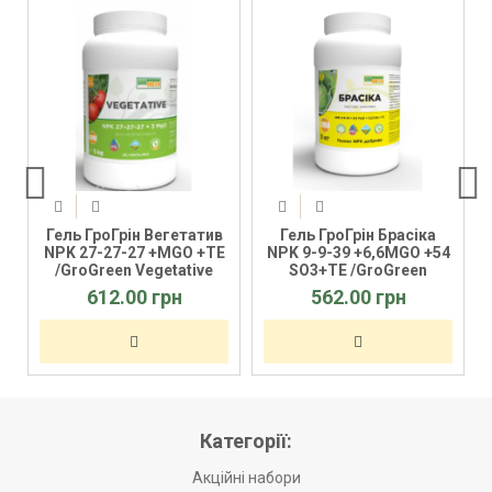
Гель ГроГрін Вегетатив
Гель ГроГрін Брасіка
-
NPK 27-27-27 +MGO +TE
NPK 9-9-39 +6,6MGO +54
/GroGreen Vegetative
SO3+TE /GroGreen
Brassika
612.00 грн
562.00 грн
Категорії:
Акційні набори