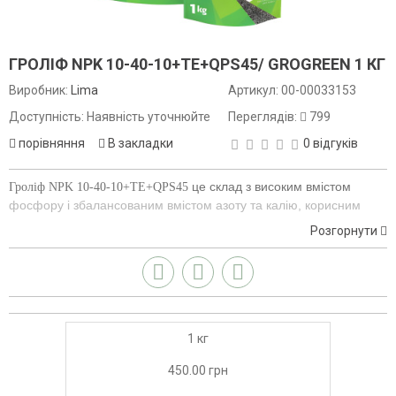
ГРОЛІФ NPK 10-40-10+TE+QPS45/ GROGREEN 1 КГ
Виробник:
Lima
Артикул:
00-00033153
Доступність: Наявність уточнюйте
Переглядів:
799
порівняння
В закладки
0 відгуків
це склад з високим вмістом
Гроліф NPK 10-40-10+TE+QPS45
фосфору і збалансованим вмістом азоту та калію, корисним
коли необхідний високий вміст фосфору. Рекомендується
Розгорнути
використовувати як позакореневе живлення на етапах розвитку
коренів і початку цвітіння.
1 кг
450.00 грн