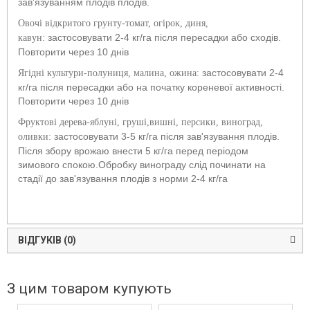
зав'язуванням плодів плодів.
Овочі відкритого грунту-томат, огірок, диня,
застосовувати 2-4 кг/га після пересадки або сходів.
кавун:
Повторити через 10 днів
застосовувати 2-4
Ягідні культури-полуниця, малина, ожина:
кг/га після пересадки або на початку кореневої активності.
Повторити через 10 днів
Фруктові дерева-яблуні, груші,вишні, персики, виноград,
застосовувати 3-5 кг/га після зав'язування плодів.
оливки:
Після збору врожаю внести 5 кг/га перед періодом
зимового спокою.Обробку винограду слід починати на
стадії до зав'язування плодів з норми 2-4 кг/га
ВІДГУКІВ (0)
З цим товаром купують