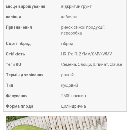
місце вирощування
відкритий грунт
насіння
кабачок
Призначення
ринок свіжої продукції,
переробка
Сорт/Гібрид
гібрид
Стійкість
HR: Px IR: ZYMV/CMV/WMV
теги RU
Семена, Овощи, Шпинат, Clause
Термін дозрівання
ранній
Тип
кущовий
Фасування
2500 насінин
Форма плода
циліндрична