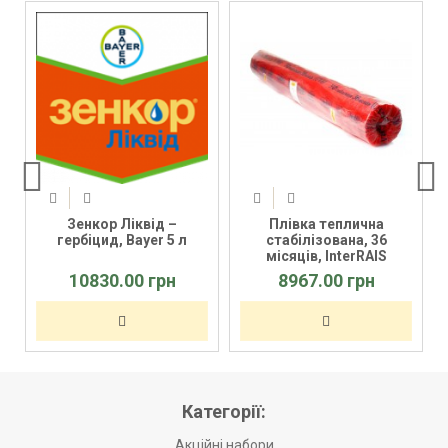
Зенкор Ліквід –
Плівка теплична
гербіцид, Bayer 5 л
стабілізована, 36
місяців, InterRAIS
6x100x100м
10830.00 грн
8967.00 грн
Категорії:
Акційні набори