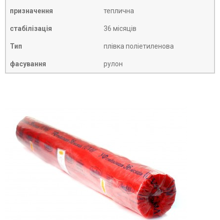
призначення
теплична
стабілізація
36 місяців
Тип
плівка поліетиленова
фасування
рулон