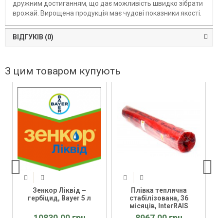
дружним достиганням, що дає можливість швидко зібрати
врожай. Вирощена продукція має чудові показники якості.
ВІДГУКІВ (0)
З цим товаром купують
Зенкор Ліквід –
Плівка теплична
гербіцид, Bayer 5 л
стабілізована, 36
місяців, InterRAIS
6x100x100м
10830.00 грн
8967.00 грн