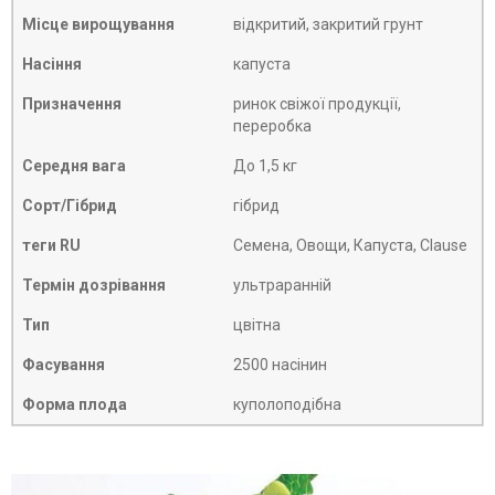
Місце вирощування
відкритий, закритий грунт
Насіння
капуста
Призначення
ринок свіжої продукції,
переробка
Середня вага
До 1,5 кг
Сорт/Гібрид
гібрид
теги RU
Семена, Овощи, Капуста, Clause
Термін дозрівання
ультраранній
Тип
цвітна
Фасування
2500 насінин
Форма плода
куполоподібна