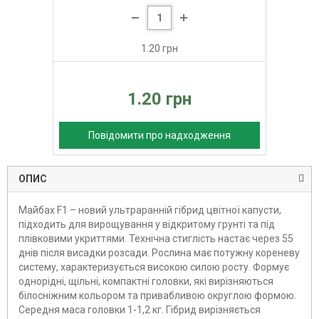
1.20 грн
1.20 грн
Повідомити про надходження
ОПИС
Майбах F1 – новий ультраранній гібрид цвітної капусти,
підходить для вирощування у відкритому грунті та під
плівковими укриттями. Технічна стиглість настає через 55
днів після висадки розсади. Рослина має потужну кореневу
систему, характеризується високою силою росту. Формує
однорідні, щільні, компактні головки, які вирізняються
білосніжним кольором та привабливою округлою формою.
Середня маса головки 1-1,2 кг. Гібрид вирізняється