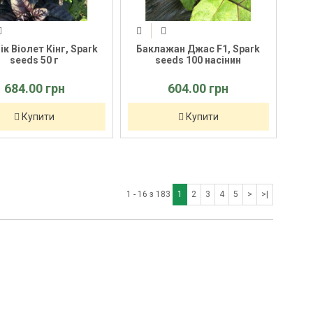
ік Віолет Кінг, Spark
Баклажан Джас F1, Spark
seeds 50 г
seeds 100 насінин
684.00 грн
604.00 грн
Купити
Купити
1 - 16 з 183
1
2
3
4
5
>
>|