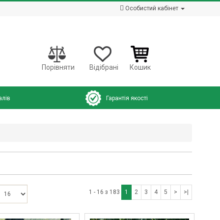
Особистий кабінет
Порівняти
Відібрані
Кошик
алів
Гарантія якості
1 - 16 з 183
1
2
3
4
5
>
>|