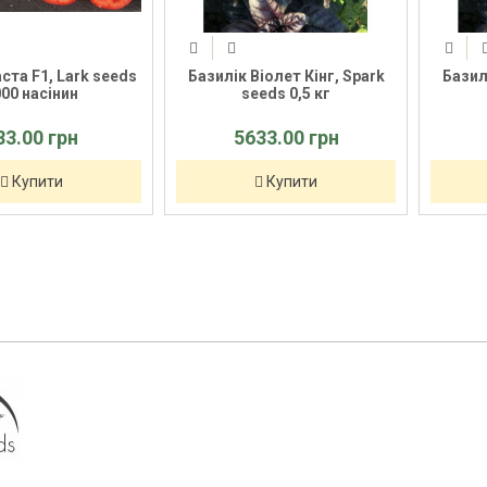
та F1, Lark seeds
Базилік Віолет Кінг, Spark
Базил
00 насінин
seeds 0,5 кг
83.00 грн
5633.00 грн
Купити
Купити