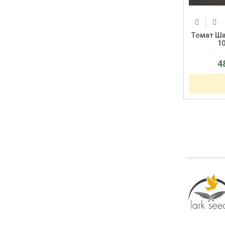
Томат Шас
10
4