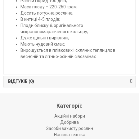
Ранній гібрид 100 днів;
Маса плоду – 220-260 грам;
Досить потужна рослина;
В китиці 4-5 плодів;
Плоди блискучі, оригінального
яскравопомаранчевого кольору;
Дуже щільні і вирівняні;
Мають чудовий смак;
Вирощується в плівкових і скляних теплицях в
весняній та літньо-осінній сівозмінах.
ВІДГУКІВ (0)
Категорії:
Акційні набори
Добрива
Засоби захисту рослин
Навісна техніка