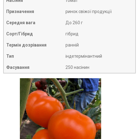
Насіння
томат
Призначення
ринок свіжої продукції
Середня вага
До 260 г
Сорт/Гібрид
гібрид
Термін дозрівання
ранній
Тип
індетермінантний
Фасування
250 насінин