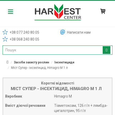
Harvest
+38 077 240 80 05
Написати нам
+38 068 240 80 05
Засоби захисту рослин
Інсектициди
Міст Супер - інсектицид, Himagro M 1 л
Короткі відомості
МІСТ СУПЕР - ІНСЕКТИЦИД, HIMAGRO M 1 Л
Виробник
Himagro M
Вміст діючої речовини
Тіаметоксам, 126 г/л + лямбда-
цигалотрин, 95 г/л