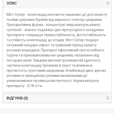
ОПИС
Міст Супер - інсектицид контактно-кишкової дії для захисту
посівів цукрових буряків від широкого спектру шкідників.
Препаративна форма - концентрат мікрокапсульованої
суспензії - значно подовжує дію піретроїдного складника
препарату і покращує термостабільність, фотостабільність
та стійкість інсектициду до опадів. Міст Супер поєднує
потужний нокдаун-ефект та тривалий період захисту
рослини зсередини. Препарат ефективний проти хлібного
туруна та прихованоживучих шкідників, незалежно від
погодних умов. Завдяки високій проникаючій здатності,
частина інсектициду проникає в грунт та впевнено
протистоїть грунтовим шкідникам. Комбінація двох діючих
речовин із принципово різними механізмами дії
унеможливлює прояви резистентності. Норма витрати
препарату - 0,18 л/га.
ВІДГУКІВ (0)