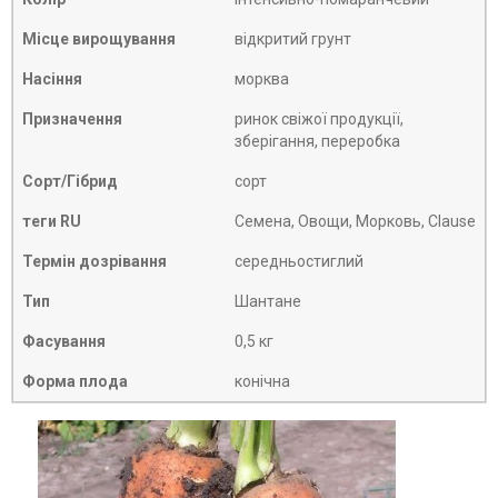
Місце вирощування
відкритий грунт
Насіння
морква
Призначення
ринок свіжої продукції,
зберігання, переробка
Сорт/Гібрид
сорт
теги RU
Семена, Овощи, Морковь, Clause
Термін дозрівання
середньостиглий
Тип
Шантане
Фасування
0,5 кг
Форма плода
конічна