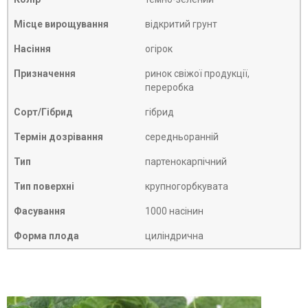
Місце вирощування
відкритий грунт
Насіння
огірок
Призначення
ринок свіжої продукції,
переробка
Сорт/Гібрид
гібрид
Термін дозрівання
середньоранній
Тип
партенокарпічний
Тип поверхні
крупногорбкувата
Фасування
1000 насінин
Форма плода
циліндрична