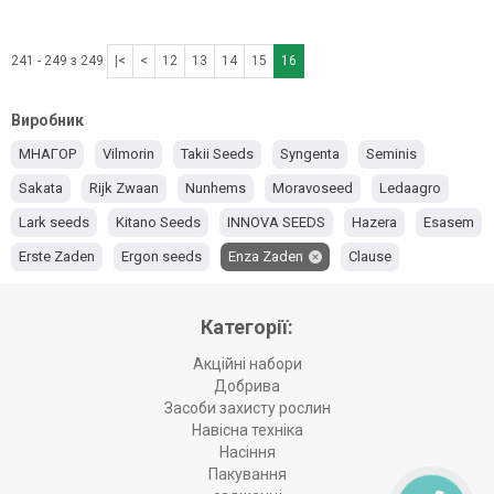
241 - 249 з 249
|<
<
12
13
14
15
16
Виробник
МНАГОР
Vilmorin
Takii Seeds
Syngenta
Seminis
Sakata
Rijk Zwaan
Nunhems
Moravoseed
Ledaagro
Lark seeds
Kitano Seeds
INNOVA SEEDS
Hazera
Esasem
Erste Zaden
Ergon seeds
Enza Zaden
Clause
Bakker Brothers
Bejo
Asia Seed
Agrico
Категорії:
Акційні набори
Добрива
Засоби захисту рослин
Навісна техніка
Насіння
Пакування