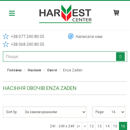
Harvest
+38 077 240 80 05
Написати нам
+38 068 240 80 05
Головна
Насіння
Овочі
Enza Zaden
НАСІННЯ ОВОЧІВ ENZA ZADEN
Sort by:
Page:
241 - 249 з 249
|<
<
12
13
14
15
16