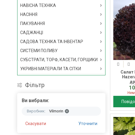
НАВІСНА ТЕХНІКА
НАСІННЯ
ПАКУВАННЯ
САДЖАНЦІ
САДОВА ТЕХНІКА ТА ІНВЕНТАР
СИСТЕМИ ПОЛИВУ
СУБСТРАТИ, ТОРФ, КАСЕТИ, ГОРЩИКИ
УКРИВНІ МАТЕРІАЛИ ТА СІТКИ
Салат 
Hazer
др
Фільтр
1
10
Нем
Ви вибрали:
Повідо
Виробник:
Vilmorin
Скасувати
Уточнити