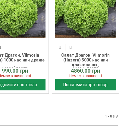
т Драгон, Vilmorin
Салат Драгон, Vilmorin
a) 1000 насінин драже
(Hazera) 5000 насінин
,
дражованих ,
16091_53879
16091_53879
990.00 грн
4860.00 грн
Немає в наявності
Немає в наявності
ідомити про товар
Повідомити про товар
1 - 8 з 8