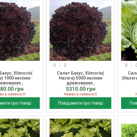
Бахус, Vilmorin(
Салат Бахус, Vilmorin(
Сала
a) 1000 насінин
Hazera) 5000 насінин
(Hazer
ажованих ,
дражованих ,
6090_53884
16090_53884
80.00 грн
5310.00 грн
ає в наявності
Немає в наявності
мити про товар
Повідомити про товар
Пов