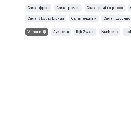
Салат фрізе
Салат ромен
Салат радічіо россо
Салат Лолло Біонда
Салат ендивій
Салат дуболис
Vilmorin
Syngenta
Rijk Zwaan
Nunhems
Led