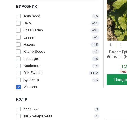
ВИРОБНИК
Asia Seed
+6
Bejo
+11
Enza Zaden
+94
Esasem
+1
Hazera
+15
Kitano Seeds
Салат Грі
+1
Vilmorin (
Ledaagro
+5
1
12
Nunhems
+4
Нем
Rijk Zwaan
+112
Повідо
Syngenta
+6
Vilmorin
КОЛІР
зелений
3
темно-червоний
1