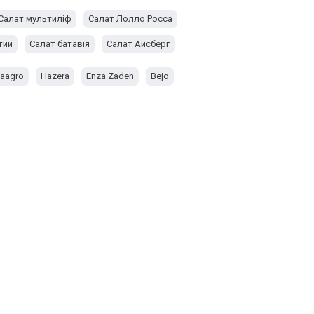
Салат мультиліф
Салат Лолло Росса
тий
Салат батавія
Салат Айсберг
aagro
Hazera
Enza Zaden
Bejo