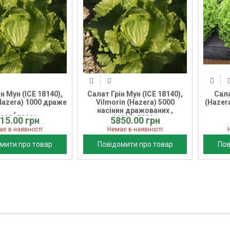
н Мун (ICE 18140),
Салат Грін Мун (ICE 18140),
Сала
Hazera) 1000 драже
Vilmorin (Hazera) 5000
(Hazer
,
насінин дражованих ,
6093_53881
16093_53881
15.00 грн
5850.00 грн
ає в наявності
Немає в наявності
мити про товар
Повідомити про товар
Пов