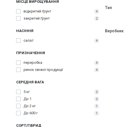
МІСЦЕ ВИРОЩУВАННЯ
Тип
відкритий ґрунт
4
закритий ґрунт
2
Виробник
НАСІННЯ
салат
4
ПРИЗНАЧЕННЯ
переробка
4
ринок свіжої продукції
4
СЕРЕДНЯ ВАГА
5 кг
2
До 1
2
До 2 кг
1
До 600 г
1
СОРТ/ГІБРИД