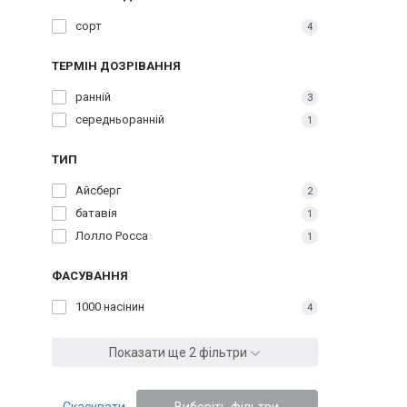
сорт
4
ТЕРМІН ДОЗРІВАННЯ
ранній
3
середньоранній
1
ТИП
Айсберг
2
батавія
1
Лолло Росса
1
ФАСУВАННЯ
1000 насінин
4
Показати ще 2 фільтри