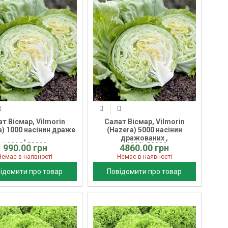
т Вісмар, Vilmorin
Салат Вісмар, Vilmorin
a) 1000 насінин драже
(Hazera) 5000 насінин
,
дражованих ,
16092_53880
16092_53880
990.00 грн
4860.00 грн
Немає в наявності
Немає в наявності
ідомити про товар
Повідомити про товар