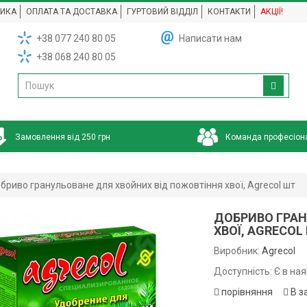
НИКА
ОПЛАТА ТА ДОСТАВКА
ГУРТОВИЙ ВІДДІЛ
КОНТАКТИ
АКЦІЇ!
+38 077 240 80 05
Написати нам
+38 068 240 80 05
Замовлення від 250 грн
Команда професіон
бриво гранульоване для хвойних від пожовтіння хвої, Agrecol шт
ДОБРИВО ГРАН
ХВОЇ, AGRECOL
Виробник:
Agrecol
Доступність: Є в ная
порівняння
В з