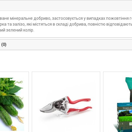
ване мінеральне добриво, застосовується у випадках пожовтіння го
ірка та залізо, які містяться в складі добрива, повністю відповіда
ий зелений колір.
 (0)