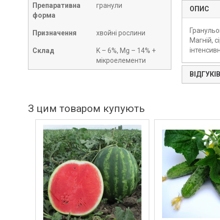
Препаративна
гранули
ОПИС
форма
Гранульо
Призначення
хвойні рослини
Магній, с
інтенсивн
Склад
K – 6%, Mg – 14% +
мікроелементи
ВІДГУКІВ
З цим товаром купують