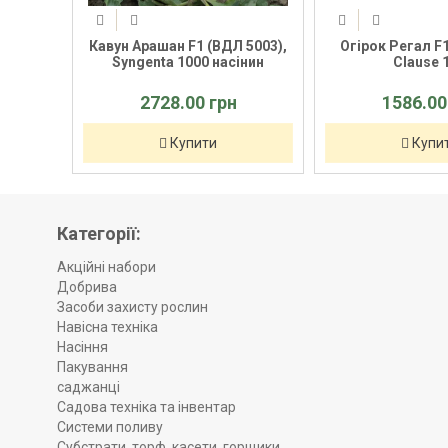
 Trium
Кавун Арашан F1 (ВДЛ 5003),
Огірок Регал F1 |
 кг
Syngenta 1000 насінин
Clause 10
2728.00 грн
1586.00 
Купити
Купит
Категорії:
Акційні набори
Добрива
Засоби захисту рослин
Навісна техніка
Насіння
Пакування
саджанці
Садова техніка та інвентар
Системи поливу
Субстрати, торф, касети, горщики