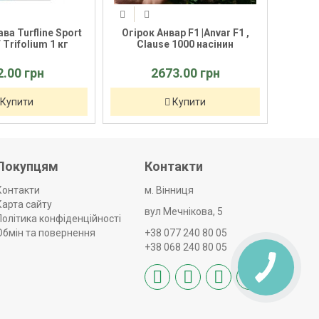
а Turfline Sport
Огірок Анвар F1 |Anvar F1 ,
Газонна
rifolium 1 кг
Clause 1000 насінин
.00 грн
2673.00 грн
упити
Купити
Покупцям
Контакти
Контакти
м. Вінниця
Карта сайту
вул Мечнікова, 5
Політика конфіденційності
Обмін та повернення
+38 077 240 80 05
+38 068 240 80 05