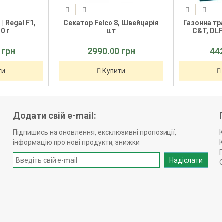
 Regal F1,
Секатор Felco 8, Швейцарія
Газонна трав
 г
шт
C&T, DLF T
грн
2990.00 грн
442
и
Купити
К
Додати свій e-mail:
Підпишись на оновлення, ексклюзивні пропозиції,
інформацію про нові продукти, знижки
Надіслати