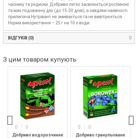
часнику та редиски. Добриво легко засвоюється рослиною
та має подовжену дію (до 15-20 днів), а завдяки наявності
прилипача Нутрівант не змивається та не вивітрюється.
Норма використання – 25 г на 10 л води.
ВІДГУКІВ (0)
З цим товаром купують
Добриво водорозчинне
Добриво гранульоване