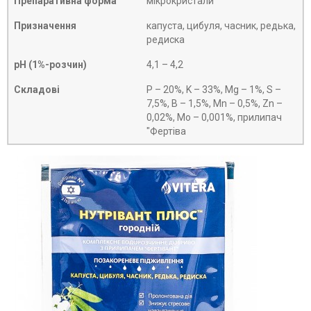
Препаративна форма
мікрокристали
Призначення
капуста, цибуля, часник, редька,
редиска
рН (1%-розчин)
4,1 – 4,2
Складові
P – 20%, K – 33%, Mg – 1%, S –
7,5%, B – 1,5%, Mn – 0,5%, Zn –
0,02%, Mo – 0,001%, прилипач
"Фертіва