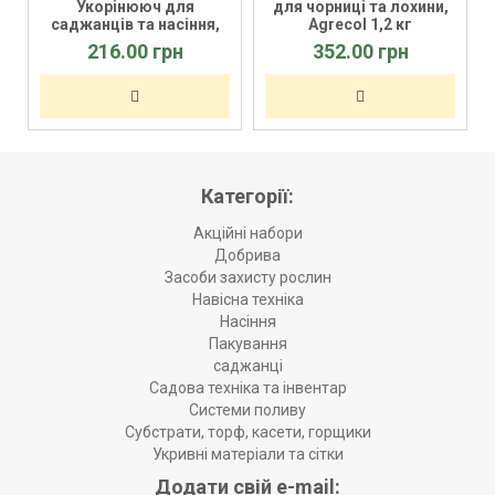
Укорінююч для
для чорниці та лохини,
саджанців та насіння,
Agrecol 1,2 кг
Agrecol
216.00 грн
352.00 грн
Категорії:
Акційні набори
Добрива
Засоби захисту рослин
Навісна техніка
Насіння
Пакування
саджанці
Садова техніка та інвентар
Системи поливу
Субстрати, торф, касети, горщики
Укривні матеріали та сітки
Додати свій e-mail: