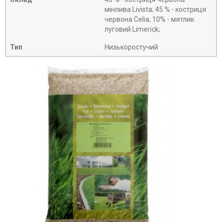
мінлива Livista; 45 % - костриця
червона Celia; 10% - мятлик
луговий Limerick;
Тип
Низькоростучий