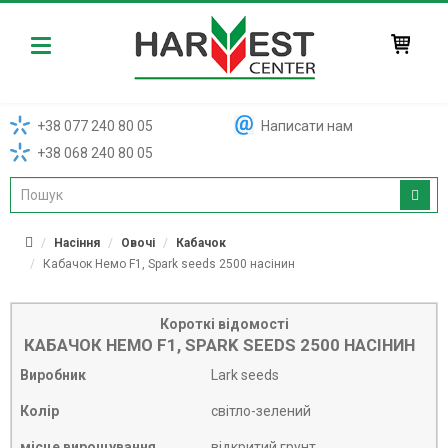
Harvest
+38 077 240 80 05
Написати нам
+38 068 240 80 05
Насіння
Овочі
Кабачок
Кабачок Немо F1, Spark seeds 2500 насінин
Короткі відомості
КАБАЧОК НЕМО F1, SPARK SEEDS 2500 НАСІНИН
Виробник
Lark seeds
Колір
світло-зелений
місце вирощування
відкритий грунт