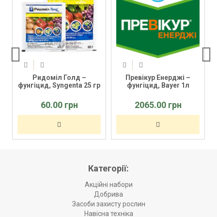
Ридоміл Голд –
Превікур Енерджі –
фунгіцид, Syngenta 25 гр
фунгіцид, Bayer 1л
60.00 грн
2065.00 грн
Категорії:
Акційні набори
Добрива
Засоби захисту рослин
Навісна техніка