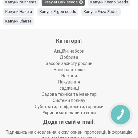
Кавуни Nunhems
Кавуни Lark seeds
Кавуни Kitano Seeds
Кавуни Hazera
Кавуни Ergon seeds
Кавуни Enza Zaden
Кавуни Clause
Категорії:
Акційні набори
Добрива
Засоби захисту рослин
Навісна техніка
Насіння
Пакування
саджанці
Садова техніка та інвентар
Системи поливу
Субстрати, торф, касети, горщики
Укривні матеріали та сітки
Додати свій e-mail:
Підпишись на оновлення, ексклюзивні пропозиції, інформацію