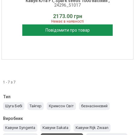
Кавун Юта F1, Spark seeds 1000 насінин ,
24296_51017
2173.00 грн
Немає в наявності
Повідомити про товар
1 - 7 з 7
Тип
Шуга Бебі
Тайгер
Кримсон Світ
безнасіннєвий
Виробник
Кавуни Syngenta
Кавуни Sakata
Кавуни Rijk Zwaan