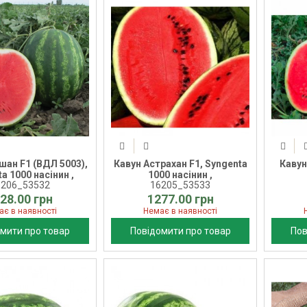
шан F1 (ВДЛ 5003),
Кавун Астрахан F1, Syngenta
Кавун
a 1000 насінин ,
1000 насінин ,
6206_53532
16205_53533
28.00 грн
1277.00 грн
ає в наявності
Немає в наявності
мити про товар
Повідомити про товар
Пов