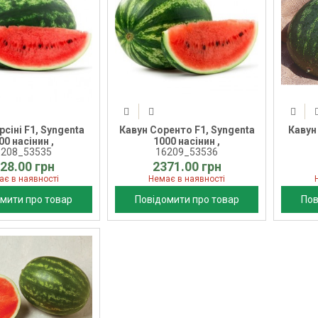
рсіні F1, Syngenta
Кавун Соренто F1, Syngenta
Кавун
00 насінин ,
1000 насінин ,
6208_53535
16209_53536
28.00 грн
2371.00 грн
ає в наявності
Немає в наявності
мити про товар
Повідомити про товар
Пов