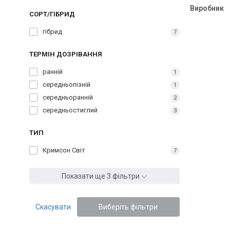
Виробник
СОРТ/ГІБРИД
гібрид
7
ТЕРМІН ДОЗРІВАННЯ
ранній
1
середньопізній
1
середньоранній
2
середньостиглий
3
ТИП
Кримсон Світ
7
Показати ще 3 фільтри
Скасувати
Виберіть фільтри