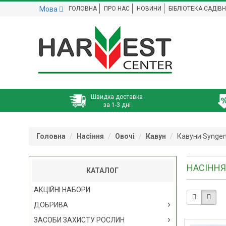
Мова
ГОЛОВНА
ПРО НАС
НОВИНИ
БІБЛІОТЕКА САДІВ
Швидка доставка
за 1-3 дні
Головна
Насіння
Овочі
Кавун
Кавуни Synge
НАСІННЯ
КАТАЛОГ
АКЦІЙНІ НАБОРИ
ДОБРИВА
ЗАСОБИ ЗАХИСТУ РОСЛИН