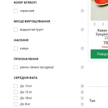
КОЛІР М'ЯКОТІ
червоний
7
МІСЦЕ ВИРОЩУВАННЯ
відкритий ґрунт
7
Кавун
Syngent
2
НАСІННЯ
70
Нем
кавун
7
Повідо
ПРИЗНАЧЕННЯ
ринок свіжої продукції
7
СЕРЕДНЯ ВАГА
До 10 кг
3
До 12 кг
2
До 18 кг
1
Тип
До 8 кг
1