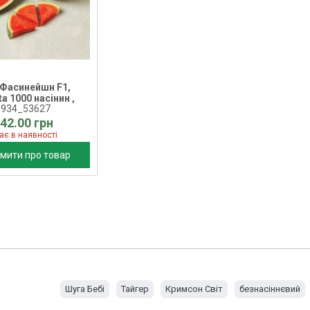
 Фасинейшн F1,
a 1000 насінин ,
3934_53627
42.00 грн
ає в наявності
мити про товар
Шуга Бебі
Тайгер
Кримсон Світ
безнасіннєвий