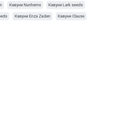
n
Кавуни Nunhems
Кавуни Lark seeds
eeds
Кавуни Enza Zaden
Кавуни Clause