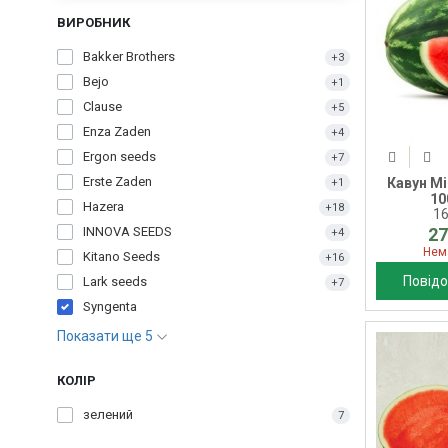
ВИРОБНИК
Bakker Brothers
+3
Bejo
+1
Clause
+5
Enza Zaden
+4
Ergon seeds
+7
Erste Zaden
Кавун Мі
+1
10
Hazera
+18
1
27
INNOVA SEEDS
+4
Нем
Kitano Seeds
+16
Повідо
Lark seeds
+7
Syngenta
Показати ще 5
КОЛІР
зелений
7