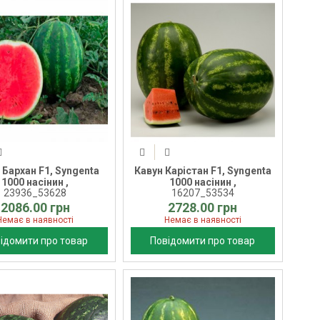
 Бархан F1, Syngenta
Кавун Карістан F1, Syngenta
1000 насінин ,
1000 насінин ,
23936_53628
16207_53534
2086.00 грн
2728.00 грн
Немає в наявності
Немає в наявності
ідомити про товар
Повідомити про товар