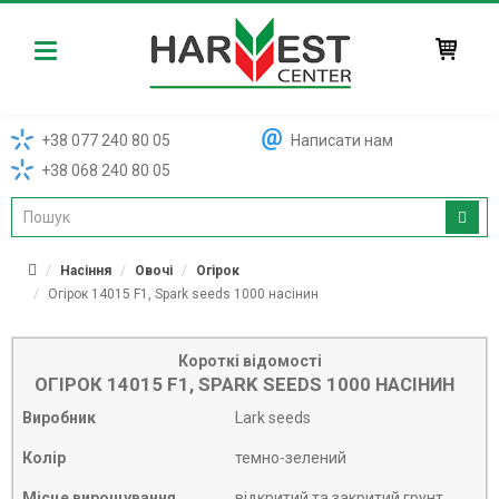
Harvest
+38 077 240 80 05
Написати нам
+38 068 240 80 05
Насіння
Овочі
Огірок
Огірок 14015 F1, Spark seeds 1000 насінин
Короткі відомості
ОГІРОК 14015 F1, SPARK SEEDS 1000 НАСІНИН
Виробник
Lark seeds
Колір
темно-зелений
Місце вирощування
відкритий та закритий грунт