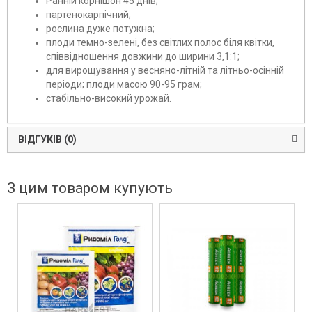
Ранній корнішон 45 днів;
партенокарпічний;
рослина дуже потужна;
плоди темно-зелені, без світлих полос біля квітки,
співвідношення довжини до ширини 3,1:1;
для вирощування у весняно-літній та літньо-осінній
періоди; плоди масою 90-95 грам;
стабільно-високий урожай.
ВІДГУКІВ (0)
З цим товаром купують