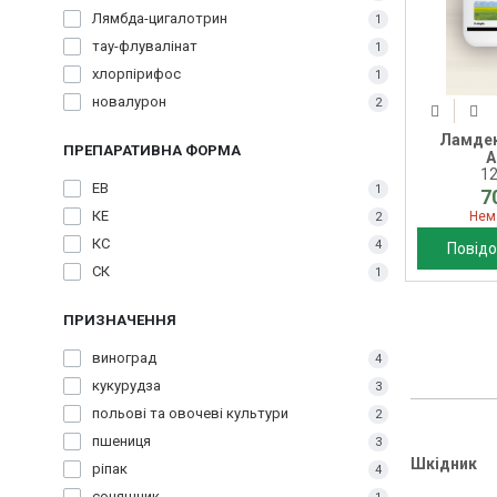
Лямбда-цигалотрин
1
тау-флувалінат
1
хлорпірифос
1
новалурон
2
Ламдек
ПРЕПАРАТИВНА ФОРМА
A
1
ЕВ
1
7
КЕ
Нем
2
КС
4
Повідо
СК
1
ПРИЗНАЧЕННЯ
виноград
4
кукурудза
3
польові та овочеві культури
2
пшениця
3
Шкідник
ріпак
4
соняшник