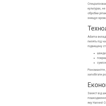
Спеціалізова
культурах, н
обробки ріпак
знищує врожа
Технол
Adama вкладає
пилять під ч
підвищену ст
швидке
покращ
сумісн
Різноманіття 
запобігати р
Еконо
Захист від шк
пошкодженнями
яку Harvest 