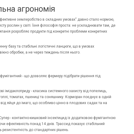
льна агрономія
я "ефективне землеробство в складних умовах" давно стало нормою,
сту рослин у світі. Їхня філософія проста: не ускладнювати там, де
панія розробляє продукти під конкретні проблеми конкретних
ну базу та стабільні логістичні ланцюги, що в умовах
 вікно обробки, а не через тиждень після нього.
 фумігантний - що дозволяє фермеру підібрати рішення під
ві імідаклоприду - класика системного захисту від попелиць,
топлі, томатах, пшениці та соняшнику. Корморан поєднує в одній
 від яйця до імаго, що особливо цінно в плодових садах та на
 Супер - контактно-кишковий інсектицид із додатковою фумігантною
гаючи ефективність понад 14 днів. Трассид показує стабільний
ь резистентність до стандартних рішень.