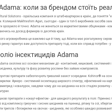
Adama: коли за брендом стоїть реа
tural Solutions
- ізраїльська компанія зі штаб-квартирою в країні, де понятт
. Колишній Makhteshim Agan, сьогодні - один із топ-5 виробників засобів захи
и зрозуміло й точно. Adama не женеться за маркетинговими обіцянками - ком
раючись на досвід фермерів із десятків країн.
кого агровиробника це важливо ще й тому, що Adama має розгалужену сировин
 ринку гарантує вам доступність препарату тоді, коли він справді потрібен - у
оліо інсектицидів Adama
dama охоплює всі основні механізми дії - контактний, кишковий, системний і
кідника, культуру та фазу розвитку рослини без зайвих компромісів.
ґрунтові препарати забезпечують тривалий захист зсередини. Kohinor® на осно
окрилки. Аркеро - системний інсектицид широкого спектру, ефективний на кар
миприд і новалурон, завдяки чому діє на шкідника на всіх стадіях розвитку -
ьтурах.
шкові препарати з нокаут-ефектом - для швидкого результату в полі. Піринекс
 від комплексу гризучих і сисних шкідників на пшениці, ріпаку та сої, збері
ти трипсів і білокрилки на овочах - шкідників, які особливо швидко розвивают