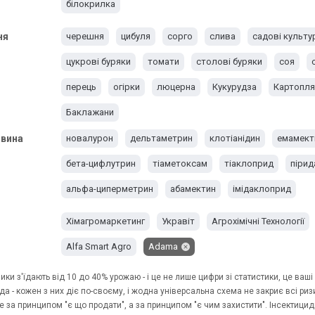
білокрилка
ня
черешня
цибуля
сорго
слива
садові культу
цукрові буряки
томати
столові буряки
соя
перець
огірки
люцерна
Кукурудза
Картопля
Баклажани
овина
новалурон
дельтаметрин
клотіанідин
емамект
бета-цифлутрин
тіаметоксам
тіаклоприд
пірид
альфа-циперметрин
абамектин
імідаклоприд
Хімагромаркетинг
Укравіт
Агрохімічні Технології
Alfa Smart Agro
Adama
ки з'їдають від 10 до 40% урожаю - і це не лише цифри зі статистики, це ваші
да - кожен з них діє по-своєму, і жодна універсальна схема не закриє всі р
 за принципом "є що продати", а за принципом "є чим захистити". Інсектицид