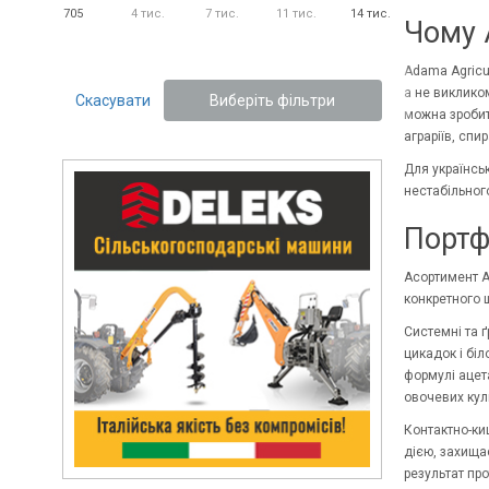
705
4 тис.
7 тис.
11 тис.
14 тис.
Чому 
Adama Agricul
а не викликом
Скасувати
Виберіть фільтри
можна зробит
аграріїв, спи
Для українсь
нестабільного
Портф
Асортимент A
конкретного ш
Системні та 
цикадок і біл
формулі ацета
овочевих кул
Контактно-ки
дією, захищає
результат про