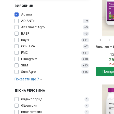
ВИРОБНИК
Adama
ADIANT+
+9
Alfa Smart Agro
+9
BASF
+3
Bayer
+11
CORTEVA
Аполло – 
+2
FMC
+11
1
26
Himagro M
+18
Нем
SBM
+13
Повідо
SumiAgro
+16
Показати ще 7
ДІЮЧА РЕЧОВИНА
імідаклоприд
1
біфентрин
4
клофентезин
1