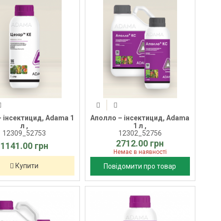
– інсектицид, Adama 1
Аполло – інсектицид, Adama
л ,
1 л ,
12309_52753
12302_52756
2712.00 грн
1141.00 грн
Немає в наявності
Купити
Повідомити про товар