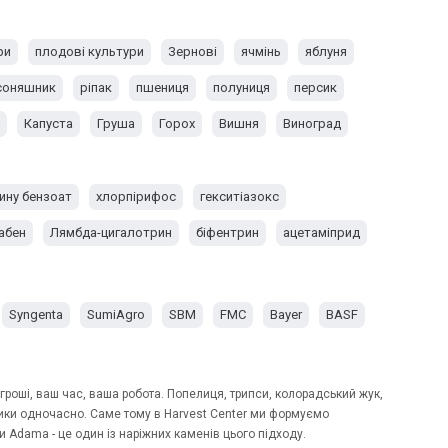
ри
плодові культури
Зернові
ячмінь
яблуня
соняшник
ріпак
пшениця
полуниця
персик
Капуста
Груша
Горох
Вишня
Виноград
ину бензоат
хлорпірифос
гекситіазокс
абен
Лямбда-цигалотрин
біфентрин
ацетаміприд
Syngenta
SumiAgro
SBM
FMC
Bayer
BASF
 гроші, ваш час, ваша робота.
Попелиця
, трипси, колорадський жук,
изики одночасно. Саме тому в Harvest Center ми формуємо
и Adama - це один із наріжних каменів цього підходу.