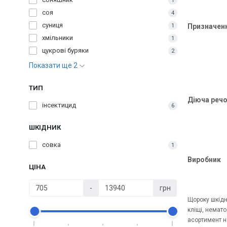
1
соя
4
суниця
1
Призначен
хмільники
1
цукрові буряки
2
Показати ще 2
ТИП
Діюча реч
інсектицид
6
ШКІДНИК
совка
1
Виробник
ЦІНА
-
грн
Щороку шкідни
кліщі, немато
асортимент не