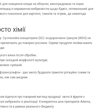
ії для знищення кліщів на яблунях, виноградниках та інших
сектицид із вираженою вибірковістю щодо бджіл, оптимальний для
вого покоління для картоплі, томатів та огірків, де нематода
сто хімії
і. Суспензійні концентрати (SC) і водорозчинні гранули (WDG) не
 прилипають до поверхні рослини. Окремі продукти лінійки мають
оди:
хого вікна після обробки;
при складній морфології культури;
акових сумішей.
 флуенсульфон - дає змогу будувати грамотні ротаційні схеми та
ю, ніж сам шкідник.
оли йдеться про товарний вигляд продукції: овочі й фрукти з
алі вибувають із реалізації. Конкурентна ціна препаратів Adama,
ктивно та в рамках реального бюджету.