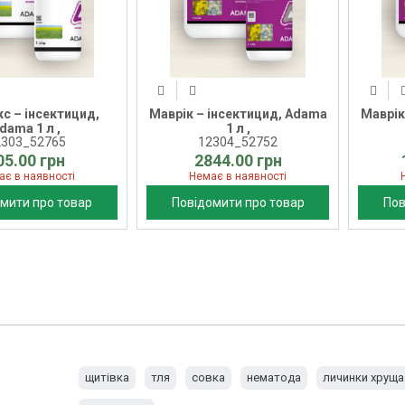
с – інсектицид,
Маврік – інсектицид, Adama
Маврік
dama 1 л ,
1 л ,
2303_52765
12304_52752
05.00 грн
2844.00 грн
ає в наявності
Немає в наявності
мити про товар
Повідомити про товар
Пов
щитівка
тля
совка
нематода
личинки хруща