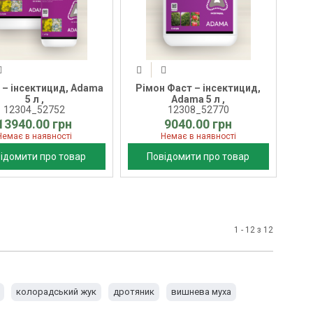
 – інсектицид, Adama
Рімон Фаст – інсектицид,
5 л ,
Adama 5 л ,
12304_52752
12308_52770
13940.00 грн
9040.00 грн
Немає в наявності
Немає в наявності
ідомити про товар
Повідомити про товар
1 - 12 з 12
колорадський жук
дротяник
вишнева муха