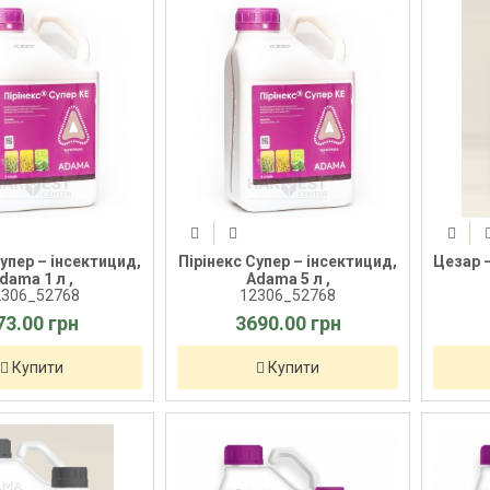
Супер – інсектицид,
Пірінекс Супер – інсектицид,
Цезар 
dama 1 л ,
Adama 5 л ,
2306_52768
12306_52768
73.00 грн
3690.00 грн
Купити
Купити