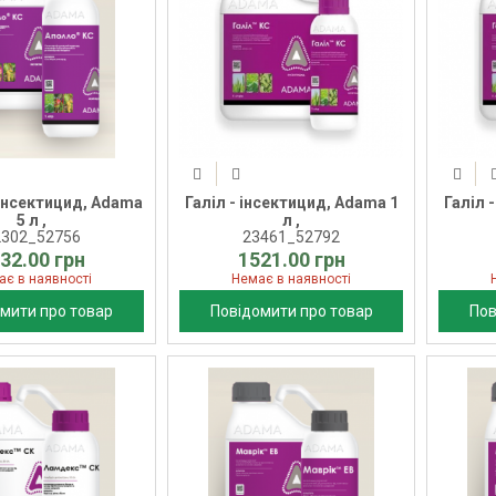
інсектицид, Adama
Галіл - інсектицид, Adama 1
Галіл 
5 л ,
л ,
2302_52756
23461_52792
32.00 грн
1521.00 грн
ає в наявності
Немає в наявності
мити про товар
Повідомити про товар
Пов