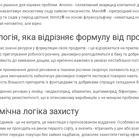
ні рішення для нішевих проблем. Аполло - селективний акарицид контактної д
е навантажує екосистему саду зайвою токсичністю. Mavrik® - піретроїдний ін
у та садів у період цвітіння. Nimitz® на основі флуенсульфону - нематоцид но
й непомітно, але вірно.
огія, яка відрізняє формулу від про
 значні ресурси у формуляцію своїх продуктів - і це відчувається на практиц
ас приготування робочого розчину, рівномірно розподіляються в баку та добре
ійкість до змивання дощем, що критично важливо в умовах нестабільної пог
 проникнення діючої речовини в тканини рослини скорочує залежність від су
ена змочуваність забезпечує рівномірне покриття листкової поверхні навіть 
ість більшості препаратів із фунгіцидами та добривами спрощує складання б
діючих речовин у лінійці - імідаклоприд,
абамектин
, ацетамиприд, біфентрин,
озвитку резистентності, що в інтенсивному виробництві є не меншою проблемо
мічна логіка захисту
ідників - це не витрата, це інвестиція з прогнозованою віддачею. Особливо к
 не проходять на ринок першого сорту, а значить - втрачають у ціні або взаг
Center передає покупцю без зайвих надбавок, дозволяє захистити гектар ефе