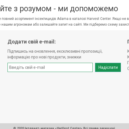
йте з розумом - ми допоможемо
 повний асортимент інсектицидів Adama в каталозі Harvest Center. Якщо не вп
е нашим агрономам або залишайте запит на сайті. Ми підберемо схему захист
Додати свій e-mail:
Підпишись на оновлення, ексклюзивні пропозиції,
інформацію про нові продукти, знижки
Надіслати
© 2020 Інтернет-магазин «HarVest Center» Всі права захищені.