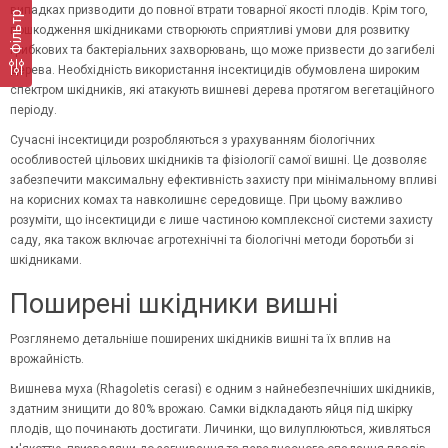
випадках призводити до повної втрати товарної якості плодів. Крім того,
Фільтр
пошкодження шкідниками створюють сприятливі умови для розвитку
грибкових та бактеріальних захворювань, що може призвести до загибелі
дерева. Необхідність використання інсектицидів обумовлена широким
спектром шкідників, які атакують вишневі дерева протягом вегетаційного
періоду.
Сучасні інсектициди розробляються з урахуванням біологічних
особливостей цільових шкідників та фізіології самої вишні. Це дозволяє
забезпечити максимальну ефективність захисту при мінімальному впливі
на корисних комах та навколишнє середовище. При цьому важливо
розуміти, що інсектициди є лише частиною комплексної системи захисту
саду, яка також включає агротехнічні та біологічні методи боротьби зі
шкідниками.
Поширені шкідники вишні
Розглянемо детальніше поширених шкідників вишні та їх вплив на
врожайність.
Вишнева муха (Rhagoletis cerasi) є одним з найнебезпечніших шкідників,
здатним знищити до 80% врожаю. Самки відкладають яйця під шкірку
плодів, що починають достигати. Личинки, що вилуплюються, живляться