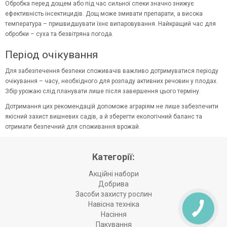
Обробка перед дощем або під час сильної спеки значно знижує
ефективність інсектицидів. Дощ може змивати препарати, а висока
температура – пришвидшувати їхнє випаровування. Найкращий час для
обробки – суха та безвітряна погода.
Період очікування
Для забезпечення безпеки споживачів важливо дотримуватися періоду
очікування – часу, необхідного для розпаду активних речовин у плодах.
Збір урожаю слід планувати лише після завершення цього терміну.
Дотримання цих рекомендацій допоможе аграріям не лише забезпечити
якісний захист вишневих садів, а й зберегти екологічний баланс та
отримати безпечний для споживання врожай.
Категорії:
Акційні набори
Добрива
Засоби захисту рослин
Навісна техніка
Насіння
Пакування