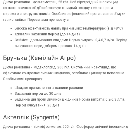
Діюча речовина - дельтаметрин, 25 г/л. Цей піретроїдний інсектицид
контактно-кишкової дії забезпечує швидкий нокдаун-ефект проти
широкого спектру шкідників. Особливо ефективний проти вишневої мухи
та листовійки. Перевагами препарату є:
Висока ефективність навіть при низьких температурах (від +8°C)
Тривалий захисний період (до 14 днів)
Стійкість до змивання опадами Норма витрати: 0,4-0,7 л/га. Період
очікування перед збором врожаю: 14 днів.
Брунька (Кемілайн Агро)
Діюча речовина -
імідаклоприд
, 200 г/л. Системний інсектицид, що
ефективно контролює сисних шкідників, особливо щитівку та попелицю.
Особливості препарату:
Швидке проникнення в тканини рослини
Захисний період до 30 днів
Відмінна дія проти личинок шкідників Норма витрати: 0,2-0,3 л/га.
Період очікування: 20 днів.
Актеллік (Syngenta)
Діюча речовина - піриміфос-метил, 500 г/л. Фосфорорганічний інсектицид