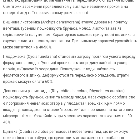
м'якоттю, призводячи до загнивання та передчасного опадання плодів.
Симптоми зараження проявляються у вигляді невеликих проколів на
поверхні ягід та їх передчасному розм'якшенні.
Вишнева листовійка (Archips cerasivorana) атакує дерева на початку
вегетації. Гусениці пошкоджують бруньки, молоді листки та зав'язі,
скріплюючи їх павутинням. Характерною ознакою присутності шкідника є
скручене листя та пошкоджені квітки. При сильному заражені урожайність
може знизитися на 40-50%.
Плодожерка (Cydia funebrana) становить загрозу протягом усього періоду
формування плодів. Гусениці проникають всередину зав'язі та young
плодів, виїдаючи їх зсередини. Пошкоджені плоди набувають
фіолетового відтінку, деформуються та передчасно опадають. Втрати
врожаю можуть сягати 60%.
Довгоносики різних видів (Rhynchites bacchus, Rhynchites auratus)
пошкоджують бруньки, квітки та молоді плоди. Характерною особливістю
є прогризання невеликих отворів у плодах та черешках. Крім прямої
шкоди, ці пошкодження стають "воротами" для проникнення патогенних
мікроорганізмів. Урожайність при масовому заражені знижується на 30-
40%.
Щитівка (Quadraspidiotus perniciosus) небезпечна тим, що висмоктує
соки з гілок та стовбура, що призводить до загального ослаблення