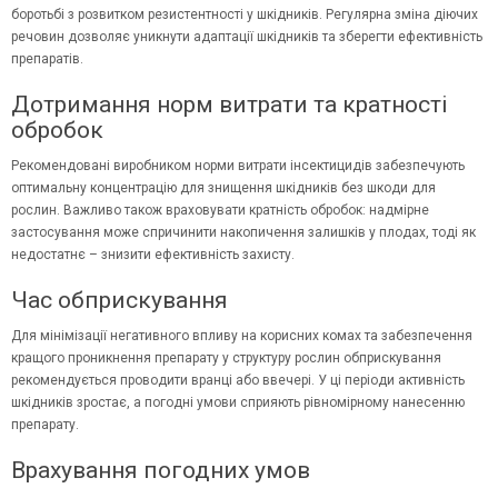
боротьбі з розвитком резистентності у шкідників. Регулярна зміна діючих
речовин дозволяє уникнути адаптації шкідників та зберегти ефективність
препаратів.
Дотримання норм витрати та кратності
обробок
Рекомендовані виробником норми витрати інсектицидів забезпечують
оптимальну концентрацію для знищення шкідників без шкоди для
рослин. Важливо також враховувати кратність обробок: надмірне
застосування може спричинити накопичення залишків у плодах, тоді як
недостатнє – знизити ефективність захисту.
Час обприскування
Для мінімізації негативного впливу на корисних комах та забезпечення
кращого проникнення препарату у структуру рослин обприскування
рекомендується проводити вранці або ввечері. У ці періоди активність
шкідників зростає, а погодні умови сприяють рівномірному нанесенню
препарату.
Врахування погодних умов