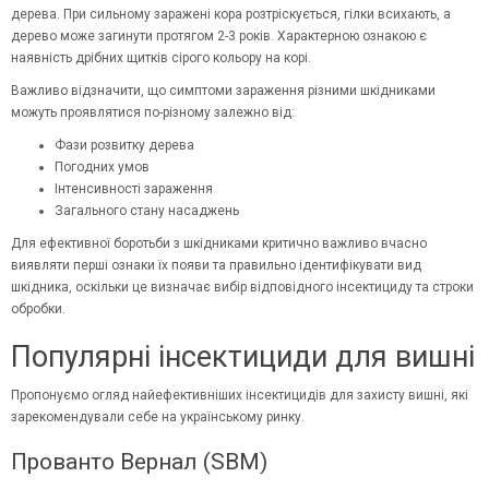
дерева. При сильному заражені кора розтріскується, гілки всихають, а
дерево може загинути протягом 2-3 років. Характерною ознакою є
наявність дрібних щитків сірого кольору на корі.
Важливо відзначити, що симптоми зараження різними шкідниками
можуть проявлятися по-різному залежно від:
Фази розвитку дерева
Погодних умов
Інтенсивності зараження
Загального стану насаджень
Для ефективної боротьби з шкідниками критично важливо вчасно
виявляти перші ознаки їх появи та правильно ідентифікувати вид
шкідника, оскільки це визначає вибір відповідного інсектициду та строки
обробки.
Популярні інсектициди для вишні
Пропонуємо огляд найефективніших інсектицидів для захисту вишні, які
зарекомендували себе на українському ринку.
Прованто Вернал (SBM)