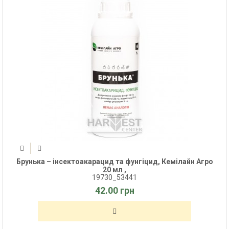
Брунька – інсектоакарацид та фунгіцид, Кемілайн Агро
20 мл ,
19730_53441
42.00 грн