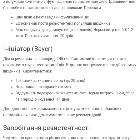
з потужною контактною, фумігаційною та системною дією. Ідеальний для
боротьби з плодожеркою та довгоносиками. Переваги:
Швидкий ефект завдяки фумігаційній дії
Ефективний проти резистентних популяцій шкідників
Має овіцидну дію (знищує яйця шкідників) Норма витрати: 0,8-1,2
л/га. Період очікування: 20 днів.
Ініціатор (Bayer)
Діюча речовина - тіаклоприд, 240 г/л. Системний інсектицид нового
покоління з групи неонікотиноїдів. Відмінно контролює всі стадії розвитку
шкідників. Характеристики:
Тривалий захисний період (до 20 днів)
Не впливає на корисних комах
Відсутність перехресної резистентності Норма витрати: 0,2-0,25 л/
га. Період очікування: 14 днів.
Для досягнення максимального ефекту та уникнення небажаних
наслідків важливо дотримуватися ряду рекомендацій.
Запобігання резистентності
Чергування препаратів із різних хімічних груп є основною стратегією у