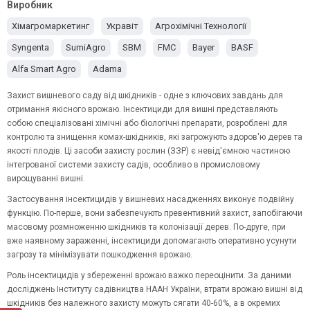
альфа-циперметрин
абамектин
імідаклоприд
Виробник
Хімагромаркетинг
Укравіт
Агрохімічні Технології
Syngenta
SumiAgro
SBM
FMC
Bayer
BASF
Alfa Smart Agro
Adama
Захист вишневого саду від шкідників - одне з ключових завдань для
отримання якісного врожаю.
Інсектициди
для вишні представляють
собою спеціалізовані хімічні або біологічні препарати, розроблені для
контролю та знищення комах-шкідників, які загрожують здоров'ю дерев та
якості плодів. Ці засоби захисту рослин (ЗЗР) є невід'ємною частиною
інтегрованої системи захисту садів, особливо в промисловому
вирощуванні вишні.
Застосування інсектицидів у вишневих насадженнях виконує подвійну
функцію. По-перше, вони забезпечують превентивний захист, запобігаючи
масовому розмноженню шкідників та колонізації дерев. По-друге, при
вже наявному зараженні, інсектициди допомагають оперативно усунути
загрозу та мінімізувати пошкодження врожаю.
Роль інсектицидів у збереженні врожаю важко переоцінити. За даними
досліджень Інституту садівництва НААН України, втрати врожаю вишні від
шкідників без належного захисту можуть сягати 40-60%, а в окремих