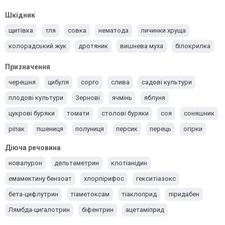
Шкідник
щитівка
тля
совка
нематода
личинки хруща
колорадський жук
дротяник
вишнева муха
білокрилка
Призначення
черешня
цибуля
сорго
слива
садові культури
плодові культури
Зернові
ячмінь
яблуня
цукрові буряки
томати
столові буряки
соя
соняшник
ріпак
пшениця
полуниця
персик
перець
огірки
люцерна
Кукурудза
Картопля
Капуста
Груша
Діюча речовина
Горох
Вишня
Виноград
Баклажани
новалурон
дельтаметрин
клотіанідин
емамектину бензоат
хлорпірифос
гекситіазокс
бета-цифлутрин
тіаметоксам
тіаклоприд
піридабен
Лямбда-цигалотрин
біфентрин
ацетаміприд