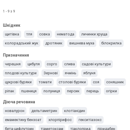
1 - 9 з 9
Шкідник
щитівка
тля
совка
нематода
личинки хруща
колорадський жук
дротяник
вишнева муха
білокрилка
Призначення
черешня
цибуля
сорго
слива
садові культури
плодові культури
Зернові
ячмінь
яблуня
цукрові буряки
томати
столові буряки
соя
соняшник
ріпак
пшениця
полуниця
персик
перець
огірки
люцерна
Кукурудза
Картопля
Капуста
Груша
Діюча речовина
Горох
Вишня
Виноград
Баклажани
новалурон
дельтаметрин
клотіанідин
емамектину бензоат
хлорпірифос
гекситіазокс
бета-цифлутрин
тіаметоксам
тіаклоприд
піридабен