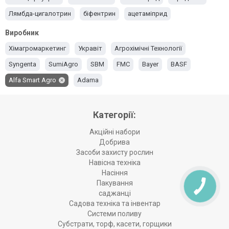
Лямбда-цигалотрин
біфентрин
ацетаміприд
альфа-циперметрин
абамектин
імідаклоприд
Виробник
Хімагромаркетинг
Укравіт
Агрохімічні Технології
Syngenta
SumiAgro
SBM
FMC
Bayer
BASF
Alfa Smart Agro
Adama
Категорії:
Акційні набори
Добрива
Засоби захисту рослин
Навісна техніка
Насіння
Пакування
саджанці
Садова техніка та інвентар
Системи поливу
Субстрати, торф, касети, горщики