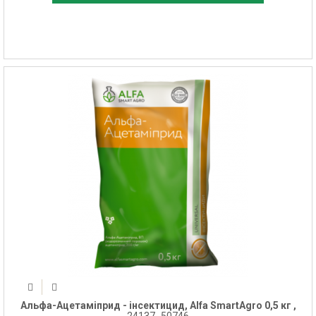
Альфа-Ацетаміприд - інсектицид, Alfa SmartAgro 0,5 кг ,