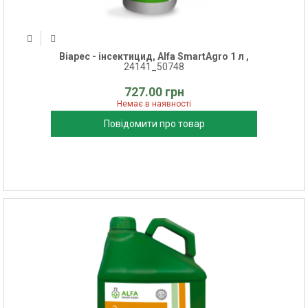
Віарес - інсектицид, Alfa SmartAgro 1 л ,
24141_50748
727.00 грн
Немає в наявності
Повідомити про товар