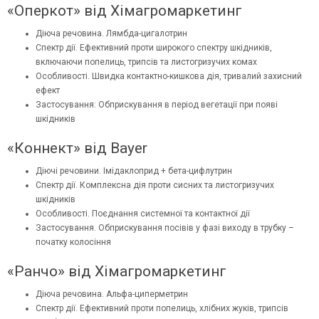
«Оперкот» від Хімагромаркетинг
Діюча речовина. Лямбда-цигалотрин
Спектр дії. Ефективний проти широкого спектру шкідників,
включаючи попелиць, трипсів та листогризучих комах
Особливості. Швидка контактно-кишкова дія, тривалий захисний
ефект
Застосування: Обприскування в період вегетації при появі
шкідників
«Коннект» від Bayer
Діючі речовини.
Імідаклоприд
+ бета-цифлутрин
Спектр дії. Комплексна дія проти сисних та листогризучих
шкідників
Особливості. Поєднання системної та контактної дії
Застосування. Обприскування посівів у фазі виходу в трубку –
початку колосіння
«Ранчо» від Хімагромаркетинг
Діюча речовина. Альфа-циперметрин
Спектр дії. Ефективний проти попелиць, хлібних жуків, трипсів