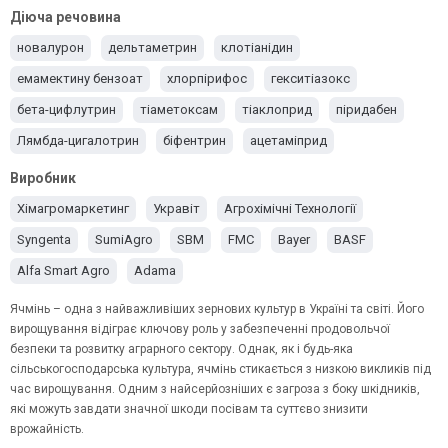
люцерна
Кукурудза
Картопля
Капуста
Груша
Діюча речовина
Горох
Вишня
Виноград
Баклажани
новалурон
дельтаметрин
клотіанідин
емамектину бензоат
хлорпірифос
гекситіазокс
бета-цифлутрин
тіаметоксам
тіаклоприд
піридабен
Лямбда-цигалотрин
біфентрин
ацетаміприд
альфа-циперметрин
абамектин
імідаклоприд
Виробник
Хімагромаркетинг
Укравіт
Агрохімічні Технології
Syngenta
SumiAgro
SBM
FMC
Bayer
BASF
Alfa Smart Agro
Adama
Ячмінь – одна з найважливіших зернових культур в Україні та світі. Його
вирощування відіграє ключову роль у забезпеченні продовольчої
безпеки та розвитку аграрного сектору. Однак, як і будь-яка
сільськогосподарська культура, ячмінь стикається з низкою викликів під
час вирощування. Одним з найсерйозніших є загроза з боку шкідників,
які можуть завдати значної шкоди посівам та суттєво знизити
врожайність.