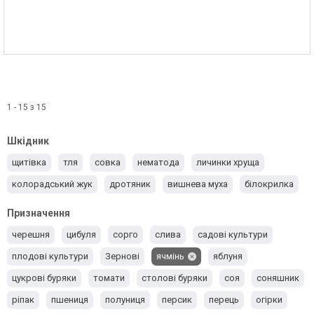
1 - 15 з 15
Шкідник
щитівка
тля
совка
нематода
личинки хруща
колорадський жук
дротяник
вишнева муха
білокрилка
Призначення
черешня
цибуля
сорго
слива
садові культури
плодові культури
Зернові
ячмінь
яблуня
цукрові буряки
томати
столові буряки
соя
соняшник
ріпак
пшениця
полуниця
персик
перець
огірки