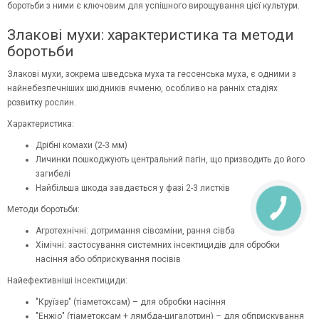
боротьби з ними є ключовим для успішного вирощування цієї культури.
Злакові мухи: характеристика та методи
боротьби
Злакові мухи, зокрема шведська муха та гессенська муха, є одними з
найнебезпечніших шкідників ячменю, особливо на ранніх стадіях
розвитку рослин.
Характеристика:
Дрібні комахи (2-3 мм)
Личинки пошкоджують центральний пагін, що призводить до його
загибелі
Найбільша шкода завдається у фазі 2-3 листків
Методи боротьби:
Агротехнічні: дотримання сівозміни, рання сівба
Хімічні: застосування системних інсектицидів для обробки
насіння або обприскування посівів
Найефективніші інсектициди:
"Круїзер" (тіаметоксам) – для обробки насіння
"Енжіо" (тіаметоксам + лямбда-цигалотрин) – для обприскування