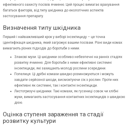
ефективного захисту посівів ячменю. Цей процес вимагає врахування
багатьох факторів, від типу шкідника до екологічних аспектів
застосування препарату.
Визначення типу шкідника
Перший і найважливіший крок у виборі інсектициду – це точна
ідентифікація шкідника, який загрожує вашим посівам. Різні види комах
вимагають різних підходів до боротьби з ними.
Злакові мухи. Ці шкідники особливо небезпечні на ранніх стадіях
розвитку ячменю. Для боротьби з ними ефективні системні
інсектициди, які захищають молоді рослини зсередини.
Попелиця. Ці дрібні комахи швидко розмножуються і можуть
завдати серйозної шкоди, висмоктуючи сік з рослин. Проти них
ефективні як системні, так і контактні інсектициди.
Листогризучі шкідники. Такі комахи, як гусениці совок чи хлібні
жуки, вимагають застосування контактних інсектицидів з швидкою
дією.
Оцінка ступеня зараження та стадії
розвитку культури