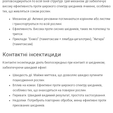
розповсюджуються по всій їхній структурі. Цей механізм дії забезпечує
високу ефективність проти широкого спектру шкідників ячменю, особливо
тих, що живляться соком рослин.
Механізм дії. Активні речовини поглинаються корінням або листям
і транспортуються по всій рослині.
Ефективність. Висока проти сисних шкідників, таких як попелиці та
трипси.
Приклади. "Енжіо" (тіаметоксам + лямбда-цигалотрин), "Актара"
(тіаметоксам).
Контактні інсектициди
Контактні інсектициди діють безпосередньо при контакті зі шкідником,
забезпечуючи швидкий ефект.
Швидкість дії. Майже миттєва, що дозволяє швидко зупинити
пошкодження рослин.
Вплив на комах. Ефективні проти широкого спектру шкідників,
особливо тих, що знаходяться на поверхні рослин.
Переваги. Швидкий видимий результат, простота застосування.
Недоліки. Потребують повторних обробок, менш ефективні проти
прихованих шкідників.