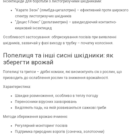
Інсектициди для боротьби з листогризучими шкідниками:
"Карате Зеон" (лямбда-цигалотрин) – ефективний проти широкого
спектру листогризучих шкідників
"Децис f-Люкс" (
дельтаметрин
) – швидкодіючий контактно-
кишковий інсектицид
Особливості застосування: обприскування посівів при виявленні
шкідників, зазвичай у фазі виходу в трубку – початку колосіння.
Попелиця та інші сисні шкідники: як
зберегти врожай
Попелиці та трипси – дрібні комахи, які висмоктують сік з рослин, що
призводить до ослаблення рослин та зниження врожайності.
Характеристика:
Швидке розмноження, особливо в теплу погоду
Переносники вірусних захворювань
Виділяють падь, на якій розвиваються сажкові гриби
Методи збереження врожаю ячменю:
Регулярний моніторинг посівів
Підтримка природних ворогів (сонечка, золотоочки)