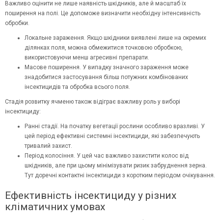
Важливо оцінити не лише наявність шкідників, але й масштаб їх
поширення на полі. Це допоможе визначити необхідну інтенсивність
обробки.
Локальне зараження. Якщо шкідники виявлені лише на окремих
ділянках поля, можна обмежитися точковою обробкою,
використовуючи менш агресивні препарати.
Масове поширення. У випадку значного зараження може
знадобитися застосування більш потужних комбінованих
інсектицидів та обробка всього поля.
Стадія розвитку ячменю також відіграє важливу роль у виборі
інсектициду:
Ранні стадії. На початку вегетації рослини особливо вразливі. У
цей період ефективні системні інсектициди, які забезпечують
тривалий захист.
Період колосіння. У цей час важливо захистити колос від
шкідників, але при цьому мінімізувати ризик забруднення зерна.
Тут доречні контактні інсектициди з коротким періодом очікування.
Ефективність інсектициду у різних
кліматичних умовах