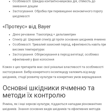
Особливості. Швидка контактно-кишкова дія, стійкість до
змивання дощем
Застосування. Обробка при перевищенні економічного порогу
шкідливості
«Протеус» від Bayer
Діючі речовини. Тіаклоприд + дельтаметрин
Спектр дії. Широкий спектр дії проти основних шкідників ячменю
Особливості. Тривалий захисний період, ефективність навіть при
високих температурах
Застосування. Обприскування в період вегетації, особливо
ефективний у фазі колосіння
Кожен з цих препаратів має свої унікальні властивості та особливості
застосування. Вибір конкретного інсектициду залежить від виду
шкідників, стадії розвитку культури та конкретних умов вирощування.
Основні шкідники ячменю та
методи їх контролю
Ячмінь, як і інші зернові культури, піддається нападам різноманітних
шкідників. Знання основних видів шкідників та ефективних методів