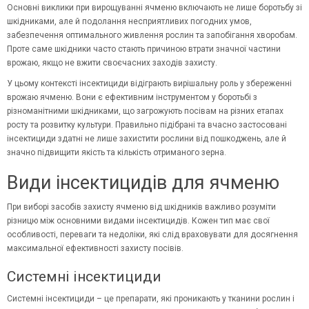
Основні виклики при вирощуванні ячменю включають не лише боротьбу зі
шкідниками, але й подолання несприятливих погодних умов,
забезпечення оптимального живлення рослин та запобігання хворобам.
Проте саме шкідники часто стають причиною втрати значної частини
врожаю, якщо не вжити своєчасних заходів захисту.
У цьому контексті
інсектициди
відіграють вирішальну роль у збереженні
врожаю ячменю. Вони є ефективним інструментом у боротьбі з
різноманітними шкідниками, що загрожують посівам на різних етапах
росту та розвитку культури. Правильно підібрані та вчасно застосовані
інсектициди здатні не лише захистити рослини від пошкоджень, але й
значно підвищити якість та кількість отриманого зерна.
Види інсектицидів для ячменю
При виборі засобів захисту ячменю від шкідників важливо розуміти
різницю між основними видами інсектицидів. Кожен тип має свої
особливості, переваги та недоліки, які слід враховувати для досягнення
максимальної ефективності захисту посівів.
Системні інсектициди
Системні інсектициди – це препарати, які проникають у тканини рослин і