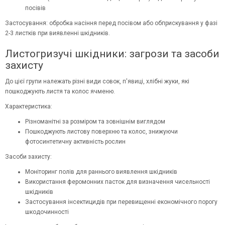
посівів
Застосування: обробка насіння перед посівом або обприскування у фазі
2-3 листків при виявленні шкідників.
Листогризучі шкідники: загрози та засоби
захисту
До цієї групи належать різні види совок, п'явиці, хлібні жуки, які
пошкоджують листя та колос ячменю.
Характеристика:
Різноманітні за розміром та зовнішнім виглядом
Пошкоджують листову поверхню та колос, знижуючи
фотосинтетичну активність рослин
Засоби захисту:
Моніторинг полів для раннього виявлення шкідників
Використання феромонних пасток для визначення чисельності
шкідників
Застосування інсектицидів при перевищенні економічного порогу
шкодочинності