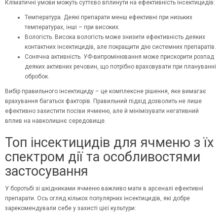
Кліматичні умови можуть суттєво вплинути на ефективність інсектицидів:
Температура. Деякі препарати менш ефективні при низьких
температурах, інші – при високих.
Вологість. Висока вологість може знизити ефективність деяких
контактних інсектицидів, але покращити дію системних препаратів.
Сонячна активність. УФ-випромінювання може прискорити розпад
деяких активних речовин, що потрібно враховувати при плануванні
обробок.
Вибір правильного інсектициду – це комплексне рішення, яке вимагає
врахування багатьох факторів. Правильний підхід дозволить не лише
ефективно захистити посіви ячменю, але й мінімізувати негативний
вплив на навколишнє середовище.
Топ інсектицидів для ячменю з їх
спектром дії та особливостями
застосування
У боротьбі зі шкідниками ячменю важливо мати в арсеналі ефективні
препарати. Ось огляд кількох популярних інсектицидів, які добре
зарекомендували себе у захисті цієї культури: