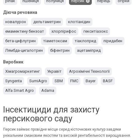
ріпак
пшениця
полуниця
персик
перець
огірки
люцерна
Кукурудза
Картопля
Капуста
Груша
Діюча речовина
Горох
Вишня
Виноград
Баклажани
новалурон
дельтаметрин
клотіанідин
емамектину бензоат
хлорпірифос
гекситіазокс
бета-цифлутрин
тіаметоксам
тіаклоприд
піридабен
Лямбда-цигалотрин
біфентрин
ацетаміприд
альфа-циперметрин
абамектин
імідаклоприд
Виробник
Хімагромаркетинг
Укравіт
Агрохімічні Технології
Syngenta
SumiAgro
SBM
FMC
Bayer
BASF
Alfa Smart Agro
Adama
Інсектициди для захисту
персикового саду
Персик займає провідне місце серед кісточкових культур завдяки
унікальним смаковим якостям та високій рентабельності вирощування.