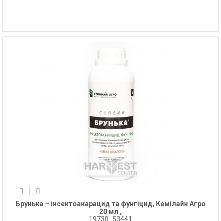
Брунька – інсектоакарацид та фунгіцид, Кемілайн Агро
20 мл ,
19730_53441