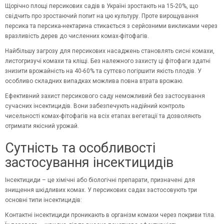
Щорічно площі персикових садів в Україні зростають на 15-20%, що
свідчить про зростаючий попит на цю культуру. Проте вирощування
персика та персика-нектарина стикається з серйозними викликами через
вразливість дерев до численних комах-фітофагів.
Найбільшу загрозу для персикових насаджень становлять сисні комахи,
листогризучі комахи та кліщі. Без належного захисту ці фітофаги здатні
знизити врожайність на 40-60% та суттєво погіршити якість плодів. У
особливо складних випадках можлива повна втрата врожаю.
Ефективний захист персикового саду неможливий без застосування
сучасних інсектицидів. Вони забезпечують надійний контроль
чисельності комах-фітофагів на всіх етапах вегетації та дозволяють
отримати якісний урожай.
Сутність та особливості
застосування інсектицидів
Інсектициди – це хімічні або біологічні препарати, призначені для
знищення шкідливих комах. У персикових садах застосовують три
основні типи інсектицидів:
Контактні інсектициди
проникають в організм комахи через покриви тіла.