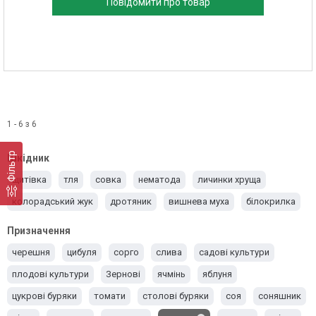
Повідомити про товар
1 - 6 з 6
Фільтр
Шкідник
щитівка
тля
совка
нематода
личинки хруща
колорадський жук
дротяник
вишнева муха
білокрилка
Призначення
черешня
цибуля
сорго
слива
садові культури
плодові культури
Зернові
ячмінь
яблуня
цукрові буряки
томати
столові буряки
соя
соняшник