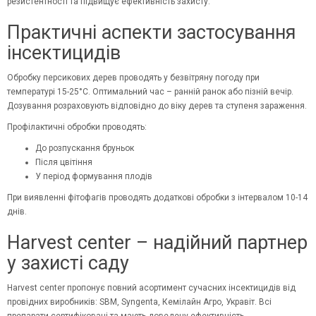
резистентності та підвищує ефективність захисту.
Практичні аспекти застосування
інсектицидів
Обробку персикових дерев проводять у безвітряну погоду при
температурі 15-25°C. Оптимальний час – ранній ранок або пізній вечір.
Дозування розраховують відповідно до віку дерев та ступеня зараження.
Профілактичні обробки проводять:
До розпускання бруньок
Після цвітіння
У період формування плодів
При виявленні фітофагів проводять додаткові обробки з інтервалом 10-14
днів.
Harvest center – надійний партнер
у захисті саду
Harvest center пропонує повний асортимент сучасних інсектицидів від
провідних виробників: SBM, Syngenta, Кемілайн Агро,
Укравіт
. Всі