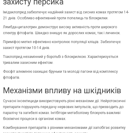
захисту персика
Імідаклоприд забезпечує надійний захист від сисних комах протягом 14-
21 днів. Особливо ефективний проти попелиць та білокрилки.
Лямбда-цигалотрин демонструє високу активність проти широкого
спектру фітофагів. Швидко знищує як дорослих комах, так і личинок.
Піриміфос-метил ефективно контролює популяції кліщів. Забезпечує
захист протягом 10-14 днів.
Тіаклоприд
незамінний у боротьбі з білокрилкою. Характеризується
тривалим захисним ефектом.
Фосфіт алюмінію захищає бруньки та молоді пагони від комплексу
фітофагів.
Механізми впливу на шкідників
Сучасні інсектициди використовують різні механізми дії. Нейротоксичні
препарати порушують передачу нервових імпульсів, що призводить до
паралічу та загибелі комах. Інгібітори метаболізму блокують важливі
біохімічні процеси в організмі комах.
Комбінування препаратів з різними механізмами дії запобігає розвитку