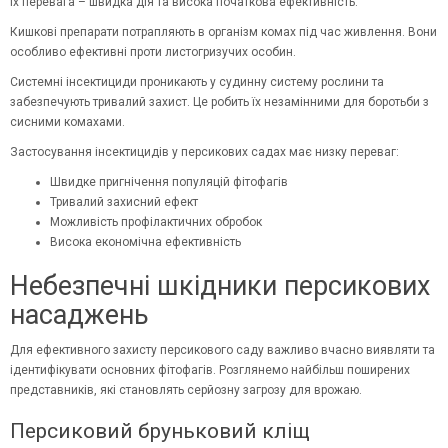
Їх перевага – швидка дія та висока початкова ефективність.
Кишкові препарати потрапляють в організм комах під час живлення. Вони
особливо ефективні проти листогризучих особин.
Системні інсектициди проникають у судинну систему рослини та
забезпечують тривалий захист. Це робить їх незамінними для боротьби з
сисними комахами.
Застосування інсектицидів у персикових садах має низку переваг:
Швидке пригнічення популяцій фітофагів
Тривалий захисний ефект
Можливість профілактичних обробок
Висока економічна ефективність
Небезпечні шкідники персикових
насаджень
Для ефективного захисту персикового саду важливо вчасно виявляти та
ідентифікувати основних фітофагів. Розглянемо найбільш поширених
представників, які становлять серйозну загрозу для врожаю.
Персиковий бруньковий кліщ