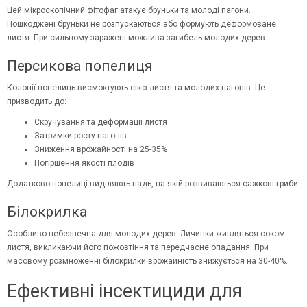
Цей мікроскопічний фітофаг атакує бруньки та молоді пагони.
Пошкоджені бруньки не розпускаються або формують деформоване
листя. При сильному заражені можлива загибель молодих дерев.
Персикова попелиця
Колонії попелиць висмоктують сік з листя та молодих пагонів. Це
призводить до:
Скручування та деформації листя
Затримки росту пагонів
Зниження врожайності на 25-35%
Погіршення якості плодів
Додатково попелиці виділяють падь, на якій розвиваються сажкові гриби.
Білокрилка
Особливо небезпечна для молодих дерев. Личинки живляться соком
листя, викликаючи його пожовтіння та передчасне опадання. При
масовому розмноженні білокрилки врожайність знижується на 30-40%.
Ефективні інсектициди для