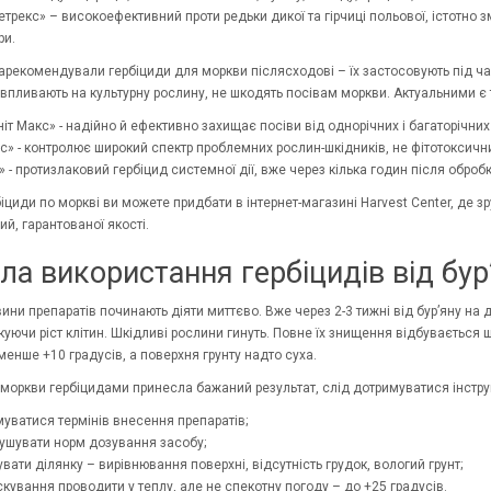
трекс» – високоефективний проти редьки дикої та гірчиці польової, істотно з
ри.
арекомендували гербіциди для моркви післясходові – їх застосовують під час
е впливають на культурну рослину, не шкодять посівам моркви. Актуальними є 
іт Макс» - надійно й ефективно захищає посіви від однорічних і багаторічних
с» - контролює широкий спектр проблемних рослин-шкідників, не фітотоксични
» - протизлаковий гербіцид системної дії, вже через кілька годин після оброб
рбіциди по моркві ви можете придбати в інтернет-магазині Harvest Center, де 
й, гарантованої якості.
ла використання гербіцидів від бур
ини препаратів починають діяти миттєво. Вже через 2-3 тижні від бур’яну на 
окуючи ріст клітин. Шкідливі рослини гинуть. Повне їх знищення відбувається
енше +10 градусів, а поверхня грунту надто суха.
моркви гербіцидами принесла бажаний результат, слід дотримуватися інструкці
уватися термінів внесення препаратів;
ушувати норм дозування засобу;
увати ділянку – вирівнювання поверхні, відсутність грудок, вологий грунт;
кування проводити у теплу, але не спекотну погоду – до +25 градусів.