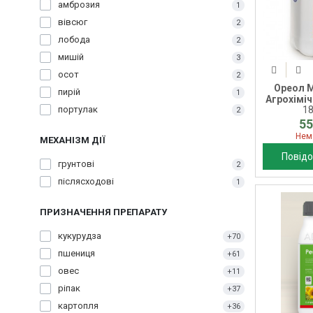
амброзия
1
вівсюг
2
лобода
2
мишій
3
осот
2
Ореол М
пирій
1
Агрохімічн
портулак
1
2
55
Нем
МЕХАНІЗМ ДІЇ
Повідо
грунтові
2
післясходові
1
ПРИЗНАЧЕННЯ ПРЕПАРАТУ
кукурудза
+70
пшениця
+61
овес
+11
ріпак
+37
картопля
+36