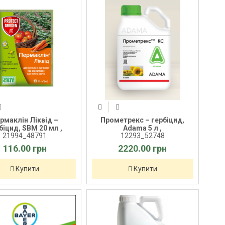
рмаклін Ліквід –
Прометрекс – гербіцид,
біцид, SBM 20 мл ,
Adama 5 л ,
21994_48791
12293_52748
116.00 грн
2220.00 грн
Купити
Купити