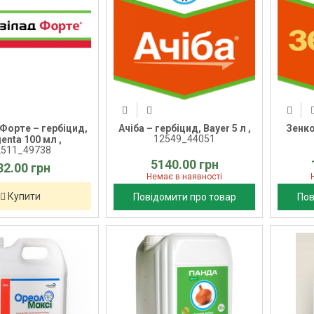
Форте – гербіцид,
Ачіба – гербіцид, Bayer 5 л ,
Зенко
12549_44051
enta 100 мл ,
2511_49738
5140.00 грн
82.00 грн
Немає в наявності
Купити
Повідомити про товар
Пов