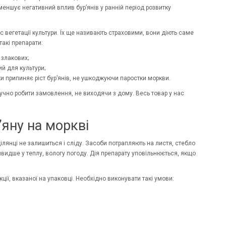
меншує негативний вплив бур’янів у ранній період розвитку
 вегетації культури. Їх ще називають страховими, вони діють саме
такі препарати:
 злакових;
й для культури;
ки припиняє ріст бур’янів, не ушкоджуючи паростки моркви.
зручно робити замовлення, не виходячи з дому. Весь товар у нас
’яну на моркві
ділянці не залишиться і сліду. Засоби потрапляють на листя, стебло
 швидше у теплу, вологу погоду. Дія препарату уповільнюється, якщо
ї, вказаної на упаковці. Необхідно виконувати такі умови: