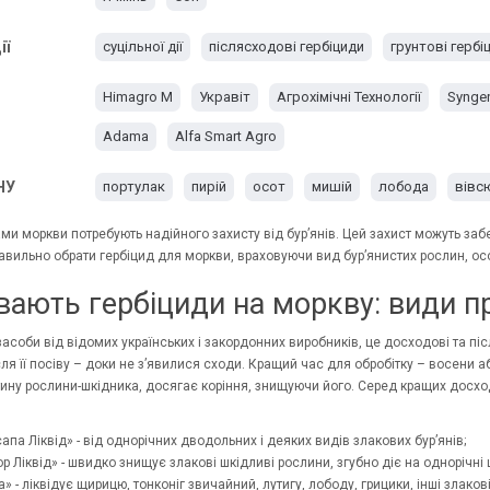
ії
суцільної дії
післясходові гербіциди
грунтові гербі
Himagro M
Укравіт
Агрохімічні Технології
Synge
Adama
Alfa Smart Agro
НУ
портулак
пирій
осот
мишій
лобода
вівс
ами моркви потребують надійного захисту від бур’янів. Цей захист можуть за
авильно обрати гербіцид для моркви, враховуючи вид бур’янистих рослин, осо
увають гербіциди на моркву: види п
соби від відомих українських і закордонних виробників, це досходові та піс
ля її посіву – доки не з’явилися сходи. Кращий час для обробітку – восени а
ину рослини-шкідника, досягає коріння, знищуючи його. Серед кращих досхо
апа Ліквід» - від однорічних дводольних і деяких видів злакових бур’янів;
р Ліквід» - швидко знищує злакові шкідливі рослини, згубно діє на однорічні 
» - ліквідує щирицю, тонконіг звичайний, лутигу, лободу, грицики, інші злаков