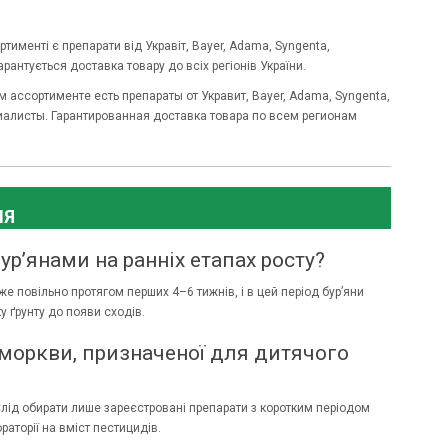
тименті є препарати від Укравіт, Bayer, Adama, Syngenta,
арантується доставка товару до всіх регіонів України.
 ассортименте есть препараты от Укравит, Bayer,
Adama
, Syngenta,
иалисты. Гарантированная доставка товара по всем регионам
НЯ
р’янами на ранніх етапах росту?
е повільно протягом перших 4–6 тижнів, і в цей період бур’яни
 ґрунту до появи сходів.
моркви, призначеної для дитячого
Слід обирати лише зареєстровані препарати з коротким періодом
аторії на вміст пестицидів.