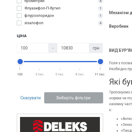
прометрин
4
Флуазифоп-П-бутил
1
Механізм д
флурохлоридон
1
хізалофоп
4
Виробник
ЦІНА
-
грн
ВИД БУР'Я
Поля з посів
Необхідно пр
100
3 тис.
5 тис.
8 тис.
11 тис.
Які б
Пропонуємо за
Скасувати
Виберіть фільтри
моркви чи піс
наземну част
є:
«Антис
«Зенко
«Панда