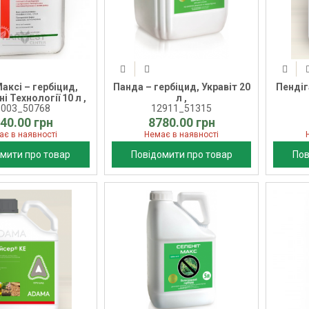
аксі – гербіцид,
Панда – гербіцид, Укравіт 20
Пендіг
і Технології 10 л ,
л ,
8003_50768
12911_51315
40.00 грн
8780.00 грн
ає в наявності
Немає в наявності
мити про товар
Повідомити про товар
Пов