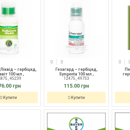
Ліквід – гербіцид,
Гезагард – гербіцид,
Пе
авіт 100 мл ,
Syngenta 100 мл ,
гер
2875_45239
12475_49753
76.00 грн
115.00 грн
Купити
Купити