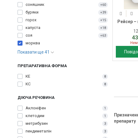
соняшник
+60
буряки
+39
горох
+15
Рейсер – 
капуста
+18
1
соя
+63
43
Нем
морква
Повідо
Показати ще 41
ПРЕПАРАТИВНА ФОРМА
КЕ
8
КС
8
ДІЮЧА РЕЧОВИНА
Аклоніфен
1
Призначен
клетодим
1
препарату
метрибузин
3
пендиметалін
3