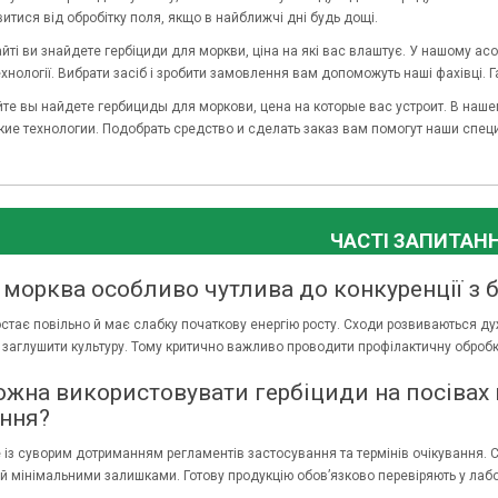
итися від обробітку поля, якщо в найближчі дні будь дощі.
ті ви знайдете гербіциди для моркви, ціна на які вас влаштує. У нашому асор
ехнології. Вибрати засіб і зробити замовлення вам допоможуть наші фахівці. Г
те вы найдете гербициды для моркови, цена на которые вас устроит. В нашем
ие технологии. Подобрать средство и сделать заказ вам помогут наши спец
ЧАСТІ ЗАПИТАН
морква особливо чутлива до конкуренції з бу
стає повільно й має слабку початкову енергію росту. Сходи розвиваються дуж
 заглушити культуру. Тому критично важливо проводити профілактичну обробку
жна використовувати гербіциди на посівах 
ння?
е із суворим дотриманням регламентів застосування та термінів очікування. 
й мінімальними залишками. Готову продукцію обов’язково перевіряють у лабор