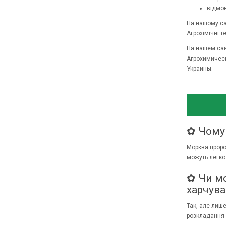
відмов
На нашому сай
Агрохімічні т
На нашем сай
Агрохимическ
Украины.
✿ Чому 
Морква проро
можуть легко
✿ Чи мо
харчува
Так, але лиш
розкладання 